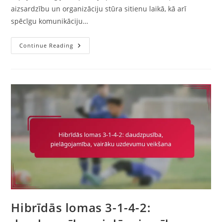
aizsardzību un organizāciju stūra sitienu laikā, kā arī
spēcīgu komunikāciju…
Centrālais
Continue Reading
Aizsargs
3-
1-
4-
2:
Atbildība,
Pozicionēšana,
Bumbas
Sadale
Hibrīdās lomas 3-1-4-2: