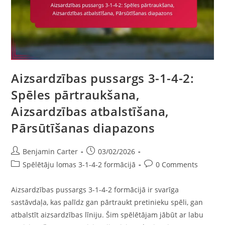
Aizsardzības pussargs 3-1-4-2:
Spēles pārtraukšana,
Aizsardzības atbalstīšana,
Pārsūtīšanas diapazons
Post
Post
Benjamin Carter
03/02/2026
author:
published:
Post
Post
Spēlētāju lomas 3-1-4-2 formācijā
0 Comments
category:
comments:
Aizsardzības pussargs 3-1-4-2 formācijā ir svarīga
sastāvdaļa, kas palīdz gan pārtraukt pretinieku spēli, gan
atbalstīt aizsardzības līniju. Šim spēlētājam jābūt ar labu