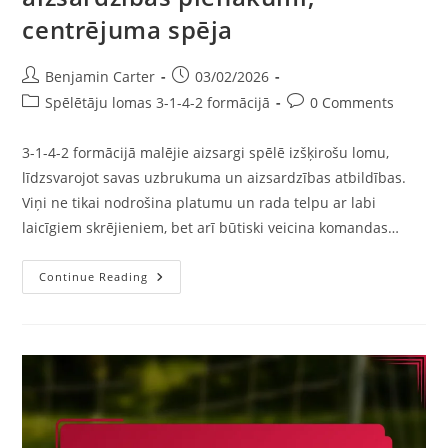
centrējuma spēja
Post
Post
Benjamin Carter
03/02/2026
author:
published:
Post
Post
Spēlētāju lomas 3-1-4-2 formācijā
0 Comments
category:
comments:
3-1-4-2 formācijā malējie aizsargi spēlē izšķirošu lomu,
līdzsvarojot savas uzbrukuma un aizsardzības atbildības.
Viņi ne tikai nodrošina platumu un rada telpu ar labi
laicīgiem skrējieniem, bet arī būtiski veicina komandas…
Spārnu
Continue Reading
Aizsargs
3-
1-
4-
2:
Uzbrukuma
Skrējieni,
Aizsardzības
Pienākumi,
Centrējuma
Spēja