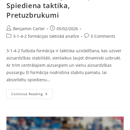
Spiediena taktika,
Pretuzbrukumi
Post
Post
Benjamin Carter
05/02/2026
author:
published:
Post
Post
3-1-4-2 formācijas taktiskā analīze
0 Comments
category:
comments:
3-1-4-2 futbola formācija ir taktiska uzstādīšana, kas uzsver
aizsardzības stabilitāti, vienlaikus ļaujot dinamiski uzbrukt.
Ar trim centrālajiem aizsargiem un vienu aizsardzības
pussargu šī formācija nodrošina stabilu pamatu, lai
absorbētu spiedienu…
3-
Continue Reading
1-
4-
2
Futbola
Formācija:
Aizsardzības
Organizācija,
Spiediena