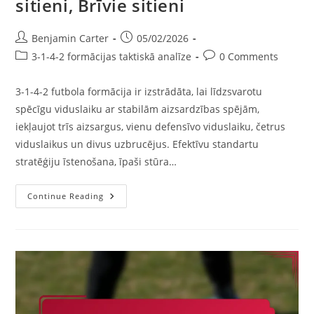
sitieni, Brīvie sitieni
Post
Post
Benjamin Carter
05/02/2026
author:
published:
Post
Post
3-1-4-2 formācijas taktiskā analīze
0 Comments
category:
comments:
3-1-4-2 futbola formācija ir izstrādāta, lai līdzsvarotu
spēcīgu viduslaiku ar stabilām aizsardzības spējām,
iekļaujot trīs aizsargus, vienu defensīvo viduslaiku, četrus
viduslaikus un divus uzbrucējus. Efektīvu standartu
stratēģiju īstenošana, īpaši stūra…
3-
Continue Reading
1-
4-
2
Futbola
Formācija:
Standartspēles
Stratēģijas,
Stūra
Sitieni,
Brīvie
Sitieni