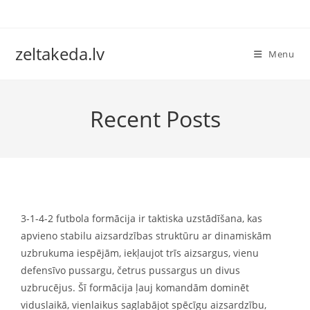
Skip
to
content
zeltakeda.lv
Menu
Recent Posts
3-1-4-2 futbola formācija ir taktiska uzstādīšana, kas
apvieno stabilu aizsardzības struktūru ar dinamiskām
uzbrukuma iespējām, iekļaujot trīs aizsargus, vienu
defensīvo pussargu, četrus pussargus un divus
uzbrucējus. Šī formācija ļauj komandām dominēt
viduslaikā, vienlaikus saglabājot spēcīgu aizsardzību,