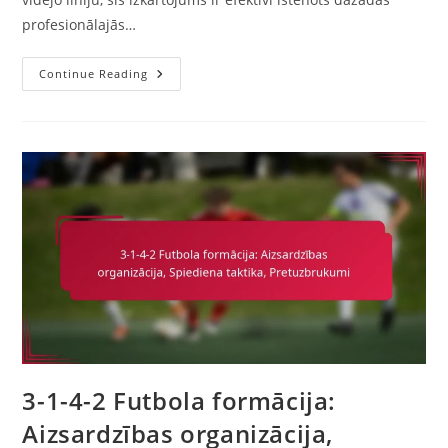
profesionālajās…
3-
Continue Reading
1-
4-
2
Variācija:
Profesionālo
Komandu
Analīze,
Gadījumu
Pētījumi,
Ieviešana
3-1-4-2 Futbola formācija:
Aizsardzības organizācija,