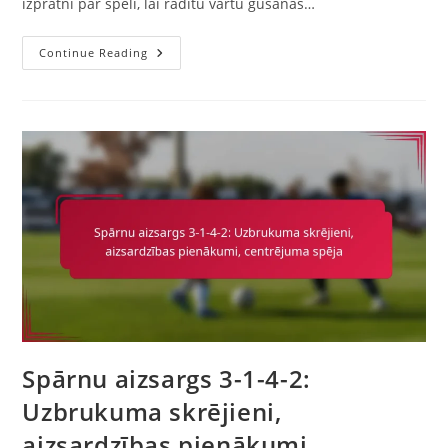
izpratni par spēli, lai radītu vārtu gūšanas…
Uzbrūkošais
Continue Reading
Pussargs
3-
1-
4-
2:
Radošums,
Vārtu
Guvums,
Sadarbības
Spēle
Spārnu aizsargs 3-1-4-2:
Uzbrukuma skrējieni,
aizsardzības pienākumi,