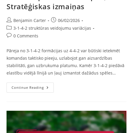
Stratēģiskas izmaiņas
Post
Post
Benjamin Carter
06/02/2026
author:
published:
Post
3-1-4-2 struktūras veidojumu variācijas
category:
Post
0 Comments
comments:
Pāreja no 3-1-4-2 formācijas uz 4-4-2 var būtiski ietekmēt
komandas taktisko pieeju, uzlabojot gan aizsardzības
stabilitāti, gan uzbrukuma platumu. Kamēr 3-1-4-2 piedāvā
elastību vidējā līnijā un ļauj izmantot dažādus spēles…
3-
Continue Reading
1-
4-
2
Variācija:
Pāreja
Uz
4-
4-
2,
Platums