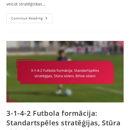
veicot stratēģiskas…
3-
Continue Reading
1-
4-
2
Futbola
Formācija:
Formas
Pielāgojumi,
Pretinieku
Analīze,
Spēles
Scenāriji
3-1-4-2 Futbola formācija:
Standartspēles stratēģijas, Stūra