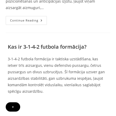
pozicionēšanas un anticipācijas izjūtu, ļaujot viņam
aizsargāt aizmuguri,…
Aizsardzības
Continue Reading
Pussargs
3-
1-
4-
2:
Spēles
Kas ir 3-1-4-2 futbola formācija?
Pārtraukšana,
Aizsardzības
Atbalstīšana,
Pārsūtīšanas
3-1-4-2 futbola formācija ir taktiska uzstādīšana, kas
Diapazons
ietver trīs aizsargus, vienu defensīvo pussargu, četrus
pussargus un divus uzbrucējus. Šī formācija uzsver gan
aizsardzības stabilitāti, gan uzbrukuma iespējas, ļaujot
komandām kontrolēt viduslaiku, vienlaikus saglabājot
spēcīgu aizsardzību.
▾