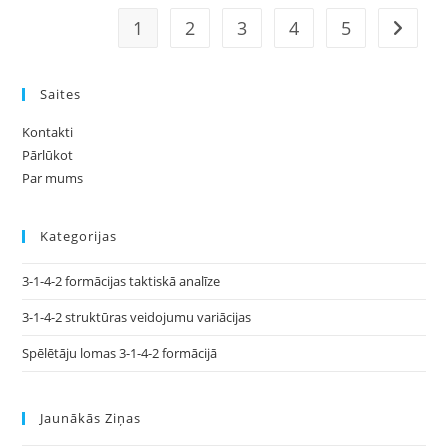
1
2
3
4
5
Go to t
Saites
Kontakti
Pārlūkot
Par mums
Kategorijas
3-1-4-2 formācijas taktiskā analīze
3-1-4-2 struktūras veidojumu variācijas
Spēlētāju lomas 3-1-4-2 formācijā
Jaunākās Ziņas