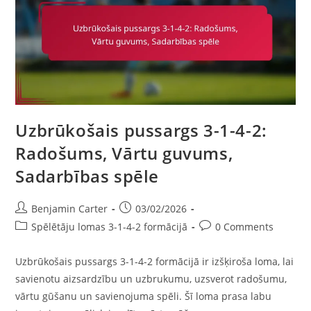
Veikšana
Uzbrūkošais pussargs 3-1-4-2:
Radošums, Vārtu guvums,
Sadarbības spēle
Post
Post
Benjamin Carter
03/02/2026
author:
published:
Post
Post
Spēlētāju lomas 3-1-4-2 formācijā
0 Comments
category:
comments:
Uzbrūkošais pussargs 3-1-4-2 formācijā ir izšķiroša loma, lai
savienotu aizsardzību un uzbrukumu, uzsverot radošumu,
vārtu gūšanu un savienojuma spēli. Šī loma prasa labu