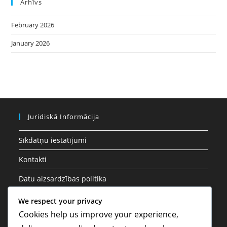
Arhīvs
February 2026
January 2026
Juridiskā Informācija
Sīkdatņu iestatījumi
Kontakti
Datu aizsardzības politika
Noteikumi un nosacījumi
We respect your privacy
Cookies help us improve your experience,
Par mums