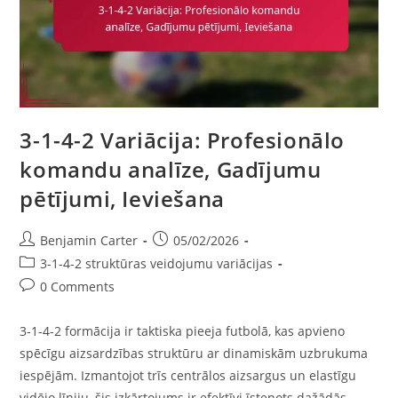
3-1-4-2 Variācija: Profesionālo
komandu analīze, Gadījumu
pētījumi, Ieviešana
Post
Post
Benjamin Carter
05/02/2026
author:
published:
Post
3-1-4-2 struktūras veidojumu variācijas
category:
Post
0 Comments
comments:
3-1-4-2 formācija ir taktiska pieeja futbolā, kas apvieno
spēcīgu aizsardzības struktūru ar dinamiskām uzbrukuma
iespējām. Izmantojot trīs centrālos aizsargus un elastīgu
vidējo līniju, šis izkārtojums ir efektīvi īstenots dažādās