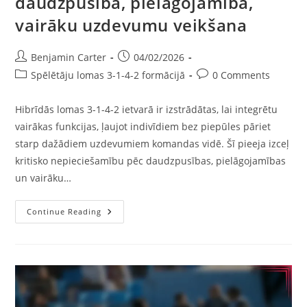
daudzpusība, pielāgojamība,
vairāku uzdevumu veikšana
Post
Post
Benjamin Carter
04/02/2026
author:
published:
Post
Post
Spēlētāju lomas 3-1-4-2 formācijā
0 Comments
category:
comments:
Hibrīdās lomas 3-1-4-2 ietvarā ir izstrādātas, lai integrētu
vairākas funkcijas, ļaujot indivīdiem bez piepūles pāriet
starp dažādiem uzdevumiem komandas vidē. Šī pieeja izceļ
kritisko nepieciešamību pēc daudzpusības, pielāgojamības
un vairāku…
Hibrīdās
Continue Reading
Lomas
3-
1-
4-
2:
Daudzpusība,
Pielāgojamība,
Vairāku
Uzdevumu