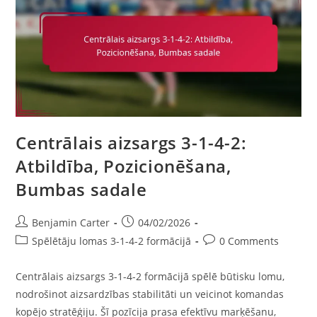
Taktika,
Pretuzbrukumi
Centrālais aizsargs 3-1-4-2:
Atbildība, Pozicionēšana,
Bumbas sadale
Post
Post
Benjamin Carter
04/02/2026
author:
published:
Post
Post
Spēlētāju lomas 3-1-4-2 formācijā
0 Comments
category:
comments:
Centrālais aizsargs 3-1-4-2 formācijā spēlē būtisku lomu,
nodrošinot aizsardzības stabilitāti un veicinot komandas
kopējo stratēģiju. Šī pozīcija prasa efektīvu marķēšanu,