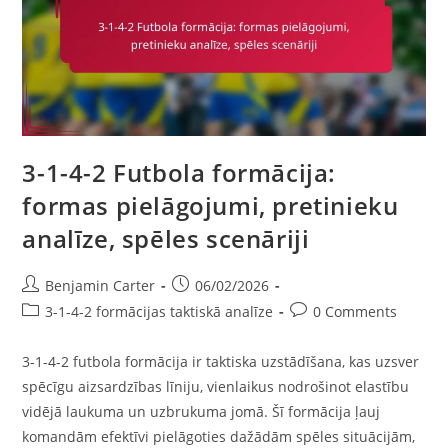
Pret
Centrālo
Spēli,
Stratēģiskas
Izmaiņas
3-1-4-2 Futbola formācija:
formas pielāgojumi, pretinieku
analīze, spēles scenāriji
Post
Post
Benjamin Carter
06/02/2026
author:
published:
Post
Post
3-1-4-2 formācijas taktiskā analīze
0 Comments
category:
comments:
3-1-4-2 futbola formācija ir taktiska uzstādīšana, kas uzsver
spēcīgu aizsardzības līniju, vienlaikus nodrošinot elastību
vidējā laukuma un uzbrukuma jomā. Šī formācija ļauj
komandām efektīvi pielāgoties dažādām spēles situācijām,