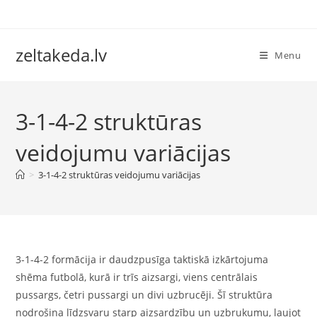
Skip
to
content
zeltakeda.lv
Menu
3-1-4-2 struktūras
veidojumu variācijas
>
3-1-4-2 struktūras veidojumu variācijas
3-1-4-2 formācija ir daudzpusīga taktiskā izkārtojuma
shēma futbolā, kurā ir trīs aizsargi, viens centrālais
pussargs, četri pussargi un divi uzbrucēji. Šī struktūra
nodrošina līdzsvaru starp aizsardzību un uzbrukumu, ļaujot