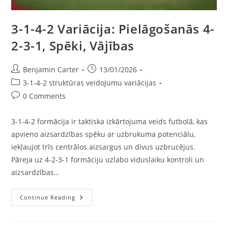
3-1-4-2 Variācija: Pielāgošanās 4-
2-3-1, Spēki, Vājības
Post
Post
Benjamin Carter
13/01/2026
author:
published:
Post
3-1-4-2 struktūras veidojumu variācijas
category:
Post
0 Comments
comments:
3-1-4-2 formācija ir taktiska izkārtojuma veids futbolā, kas
apvieno aizsardzības spēku ar uzbrukuma potenciālu,
iekļaujot trīs centrālos aizsargus un divus uzbrucējus.
Pāreja uz 4-2-3-1 formāciju uzlabo viduslaiku kontroli un
aizsardzības…
3-
Continue Reading
1-
4-
2
Variācija: