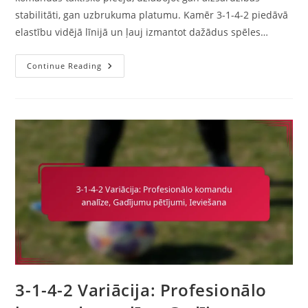
stabilitāti, gan uzbrukuma platumu. Kamēr 3-1-4-2 piedāvā
elastību vidējā līnijā un ļauj izmantot dažādus spēles…
3-
Continue Reading
1-
4-
2
Variācija:
Pāreja
Uz
4-
4-
2,
Platums
Pret
Centrālo
Spēli,
Stratēģiskas
Izmaiņas
3-1-4-2 Variācija: Profesionālo