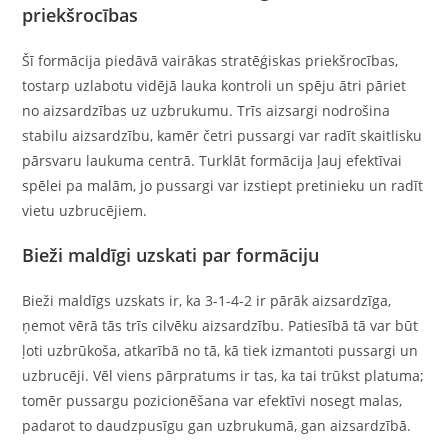
priekšrocības
Šī formācija piedāvā vairākas stratēģiskas priekšrocības,
tostarp uzlabotu vidējā lauka kontroli un spēju ātri pāriet
no aizsardzības uz uzbrukumu. Trīs aizsargi nodrošina
stabilu aizsardzību, kamēr četri pussargi var radīt skaitlisku
pārsvaru laukuma centrā. Turklāt formācija ļauj efektīvai
spēlei pa malām, jo pussargi var izstiept pretinieku un radīt
vietu uzbrucējiem.
Bieži maldīgi uzskati par formāciju
Bieži maldīgs uzskats ir, ka 3-1-4-2 ir pārāk aizsardzīga,
ņemot vērā tās trīs cilvēku aizsardzību. Patiesībā tā var būt
ļoti uzbrūkoša, atkarībā no tā, kā tiek izmantoti pussargi un
uzbrucēji. Vēl viens pārpratums ir tas, ka tai trūkst platuma;
tomēr pussargu pozicionēšana var efektīvi nosegt malas,
padarot to daudzpusīgu gan uzbrukumā, gan aizsardzībā.