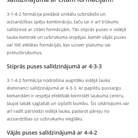
3-1-4-2 formācija piedāvā unikālu uzbrūkošo un
aizsardzības spēju kombināciju, taču tai ir arī trūkumi,
salīdzinot ar citām formācijām. Tās stiprās puses ir vidējā
lauka kontrole un uzbrukuma iespējas, kamēr vājās puses
var tikt atklātas formācijās, kas uzsver platumu vai
pretuzbrukumus.
Stiprās puses salīdzinājumā ar 4-3-3
3-1-4-2 formācija nodrošina augstāku vidējā lauka
dominanci salīdzinājumā ar 4-3-3. Ar papildu pussargu
komandām ir iespēja efektīvāk kontrolēt laukuma centru,
ļaujot labāk saglabāt un izplatīt bumbu. Šis izkārtojums var
arī radīt pārslodzi vidējā lauka, padarot pāreju no
aizsardzības uz uzbrukumu vieglāku.
Vājās puses salīdzinājumā ar 4-4-2