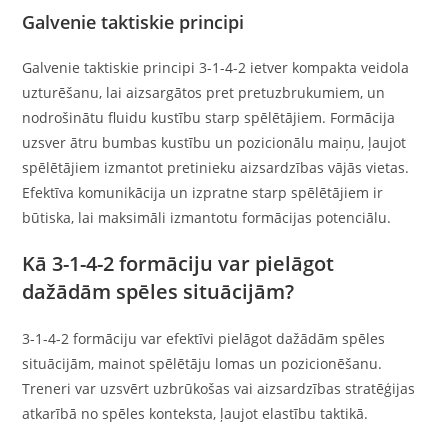
Galvenie taktiskie principi
Galvenie taktiskie principi 3-1-4-2 ietver kompakta veidola
uzturēšanu, lai aizsargātos pret pretuzbrukumiem, un
nodrošinātu fluidu kustību starp spēlētājiem. Formācija
uzsver ātru bumbas kustību un pozicionālu maiņu, ļaujot
spēlētājiem izmantot pretinieku aizsardzības vājās vietas.
Efektīva komunikācija un izpratne starp spēlētājiem ir
būtiska, lai maksimāli izmantotu formācijas potenciālu.
Kā 3-1-4-2 formāciju var pielāgot
dažādām spēles situācijām?
3-1-4-2 formāciju var efektīvi pielāgot dažādām spēles
situācijām, mainot spēlētāju lomas un pozicionēšanu.
Treneri var uzsvērt uzbrūkošas vai aizsardzības stratēģijas
atkarībā no spēles konteksta, ļaujot elastību taktikā.