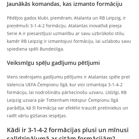
Jaunākās komandas, kas izmanto formāciju
Pēdējos gados klubi, piemēram, Atalanta un RB Leipzig, ir
pieņēmuši 3-1-4-2 formāciju. Atalantas inovatīvā pieeja
Serie A ir piesaistījusi uzmanību ar savu uzbrūkošo stilu,
kamēr RB Leipzig ir izmantojusi formāciju, lai uzlabotu savu
spiediena spēli Bundesliga.
Veiksmīgu spēļu gadījumu pētījumi
Viens ievērojams gadījumu pētījums ir Atalantas spēle pret
Valencia UEFA Čempionu līgā, kur viņi izmantoja 3-1-4-2
formāciju, lai nodrošinātu pārliecinošu uzvaru. Līdzīgi, RB
Leipzig uzvara pār Tottenham Hotspur Čempionu līgā
parādīja, kā šī formācija var efektīvi traucēt pretiniekus un
radīt vārtu gūšanas iespējas.
Kādi ir 3-1-4-2 formācijas plusi un mīnusi
salīdzinājumā ar citām formācijām?