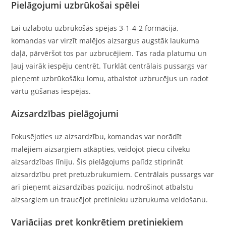
Pielāgojumi uzbrūkošai spēlei
Lai uzlabotu uzbrūkošās spējas 3-1-4-2 formācijā,
komandas var virzīt malējos aizsargus augstāk laukuma
daļā, pārvēršot tos par uzbrucējiem. Tas rada platumu un
ļauj vairāk iespēju centrēt. Turklāt centrālais pussargs var
pieņemt uzbrūkošāku lomu, atbalstot uzbrucējus un radot
vārtu gūšanas iespējas.
Aizsardzības pielāgojumi
Fokusējoties uz aizsardzību, komandas var norādīt
malējiem aizsargiem atkāpties, veidojot piecu cilvēku
aizsardzības līniju. Šis pielāgojums palīdz stiprināt
aizsardzību pret pretuzbrukumiem. Centrālais pussargs var
arī pieņemt aizsardzības pozīciju, nodrošinot atbalstu
aizsargiem un traucējot pretinieku uzbrukuma veidošanu.
Variācijas pret konkrētiem pretiniekiem