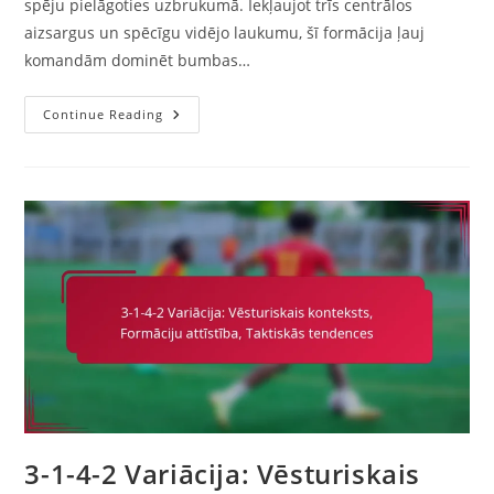
spēju pielāgoties uzbrukumā. Iekļaujot trīs centrālos
aizsargus un spēcīgu vidējo laukumu, šī formācija ļauj
komandām dominēt bumbas…
3-
Continue Reading
1-
4-
2
Variācija:
Hibrīdformas,
Elastība,
Situatīvās
Pielāgošanās
3-1-4-2 Variācija: Vēsturiskais