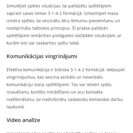
Simulējiet spēles situācijas, lai palīdzētu spēlētājiem
saprast savas lomas 3-1-4-2 formācijā. Izmantojiet maza
izmēra spēles, lai veicinātu ātru lēmumu pieņemšanu un
nostiprinātu taktiskos principus. Šī prakse palīdzēs
spēlētājiem iemācīties pielāgoties dažādām situācijām, ar
kurām viņi var saskarties spēļu laikā.
Komunikācijas vingrinājumi
Efektīva komunikācija ir būtiska 3-1-4-2 formācijā. Iekļaujiet
vingrinājumus, kas veicina verbālo un neverbālo
komunikāciju starp spēlētājiem. Tas var ietvert spēļu
izsaukšanu, kustību norādīšanu un acu kontakta
nodibināšanu, lai nodrošinātu saskaņotu komandas darbu
laukumā.
Video analīze