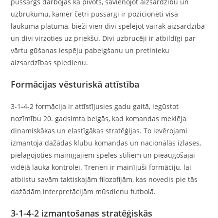
pussargs darbojas kā pivots, savienojot aizsardzību un
uzbrukumu, kamēr četri pussargi ir pozicionēti visā
laukuma platumā, bieži vien divi spēlējot vairāk aizsardzībā
un divi virzoties uz priekšu. Divi uzbrucēji ir atbildīgi par
vārtu gūšanas iespēju pabeigšanu un pretinieku
aizsardzības spiedienu.
Formācijas vēsturiskā attīstība
3-1-4-2 formācija ir attīstījusies gadu gaitā, iegūstot
nozīmību 20. gadsimta beigās, kad komandas meklēja
dinamiskākas un elastīgākas stratēģijas. To ievērojami
izmantoja dažādas klubu komandas un nacionālās izlases,
pielāgojoties mainīgajiem spēles stiliem un pieaugošajai
vidējā lauka kontrolei. Treneri ir mainījuši formāciju, lai
atbilstu savām taktiskajām filozofijām, kas novedis pie tās
dažādām interpretācijām mūsdienu futbolā.
3-1-4-2 izmantošanas stratēģiskās