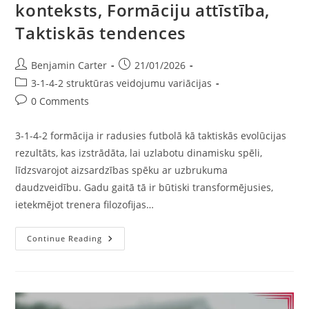
konteksts, Formāciju attīstība,
Taktiskās tendences
Post
Post
Benjamin Carter
21/01/2026
author:
published:
Post
3-1-4-2 struktūras veidojumu variācijas
category:
Post
0 Comments
comments:
3-1-4-2 formācija ir radusies futbolā kā taktiskās evolūcijas
rezultāts, kas izstrādāta, lai uzlabotu dinamisku spēli,
līdzsvarojot aizsardzības spēku ar uzbrukuma
daudzveidību. Gadu gaitā tā ir būtiski transformējusies,
ietekmējot trenera filozofijas…
3-
Continue Reading
1-
4-
2
Variācija:
Vēsturiskais
Konteksts,
Formāciju