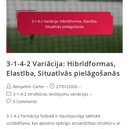
Komandas
Darbs
3-1-4-2 Variācija: Hibrīdformas,
Elastība, Situatīvās pielāgošanās
Post
Post
Benjamin Carter
27/01/2026
author:
published:
Post
3-1-4-2 struktūras veidojumu variācijas
category:
Post
0 Comments
comments:
3-1-4-2 formācija futbolā ir daudzpusīga taktiskā
uzstādīšana, kas apvieno spēcīgu aizsardzības struktūru ar