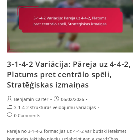
3-1-4-2 Variācija: Pāreja uz 4-4-2,
Platums pret centrālo spēli,
Stratēģiskas izmaiņas
Post
Post
Benjamin Carter
06/02/2026
author:
published:
Post
3-1-4-2 struktūras veidojumu variācijas
category:
Post
0 Comments
comments:
Pāreja no 3-1-4-2 formācijas uz 4-4-2 var būtiski ietekmēt
komandas taktisko pieeju, uzlabojot gan aizsardzības