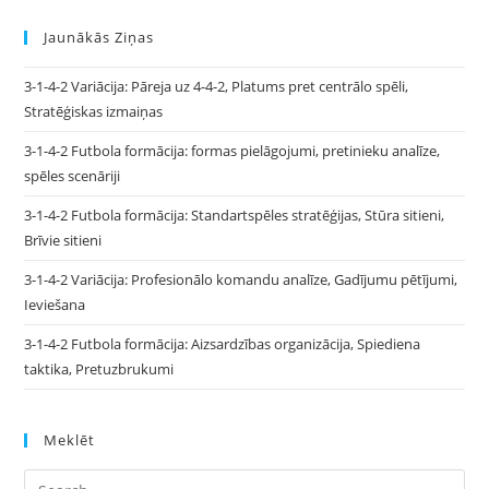
Jaunākās Ziņas
3-1-4-2 Variācija: Pāreja uz 4-4-2, Platums pret centrālo spēli,
Stratēģiskas izmaiņas
3-1-4-2 Futbola formācija: formas pielāgojumi, pretinieku analīze,
spēles scenāriji
3-1-4-2 Futbola formācija: Standartspēles stratēģijas, Stūra sitieni,
Brīvie sitieni
3-1-4-2 Variācija: Profesionālo komandu analīze, Gadījumu pētījumi,
Ieviešana
3-1-4-2 Futbola formācija: Aizsardzības organizācija, Spiediena
taktika, Pretuzbrukumi
Meklēt