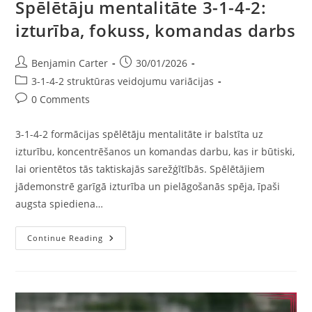
Spēlētāju mentalitāte 3-1-4-2:
izturība, fokuss, komandas darbs
Post
Post
Benjamin Carter
30/01/2026
author:
published:
Post
3-1-4-2 struktūras veidojumu variācijas
category:
Post
0 Comments
comments:
3-1-4-2 formācijas spēlētāju mentalitāte ir balstīta uz
izturību, koncentrēšanos un komandas darbu, kas ir būtiski,
lai orientētos tās taktiskajās sarežģītībās. Spēlētājiem
jādemonstrē garīgā izturība un pielāgošanās spēja, īpaši
augsta spiediena…
Spēlētāju
Continue Reading
Mentalitāte
3-
1-
4-
2:
Izturība,
Fokuss,