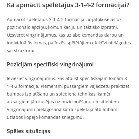
Kā apmācīt spēlētājus 3-1-4-2 formācijai?
Apmācot spēlētājus 3-1-4-2 formācijai, ir jāfokusējas uz
pozicionālo apziņu, komunikāciju un taktisko izpratni.
Uzsverot vingrinājumus, kas uzlabo komandas darbu un
individuālās lomas, palīdzēs spēlētājiem efektīvi pielāgoties
šai struktūrai.
Pozīcijām specifiski vingrinājumi
Ieviesiet vingrinājumus, kas atbilst specifiskajām lomām 3-
1-4-2 formācijā. Piemēram, pussargiem vajadzētu praktizēt
bumbas izplatīšanu un spiediena tehnikas, kamēr
aizsargiem jāfokusējas uz pozicionēšanu un sitieniem.
Vingrinājumu pielāgošana katra spēlētāja atbildībām
uzlabos kopējo komandas sniegumu.
Spēles situācijas