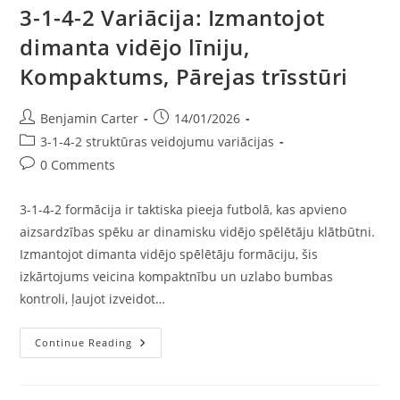
3-1-4-2 Variācija: Izmantojot
dimanta vidējo līniju,
Kompaktums, Pārejas trīsstūri
Post
Post
Benjamin Carter
14/01/2026
author:
published:
Post
3-1-4-2 struktūras veidojumu variācijas
category:
Post
0 Comments
comments:
3-1-4-2 formācija ir taktiska pieeja futbolā, kas apvieno
aizsardzības spēku ar dinamisku vidējo spēlētāju klātbūtni.
Izmantojot dimanta vidējo spēlētāju formāciju, šis
izkārtojums veicina kompaktnību un uzlabo bumbas
kontroli, ļaujot izveidot…
3-
Continue Reading
1-
4-
2
Variācija: