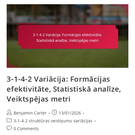
Izmantojot
Dimanta
Vidējo
Līniju,
Kompaktums,
Pārejas
Trīsstūri
3-1-4-2 Variācija: Formācijas
efektivitāte, Statistiskā analīze,
Veiktspējas metri
Post
Post
Benjamin Carter
13/01/2026
author:
published:
Post
3-1-4-2 struktūras veidojumu variācijas
category:
Post
0 Comments
comments: