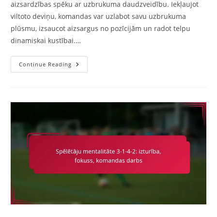
aizsardzības spēku ar uzbrukuma daudzveidību. Iekļaujot
viltoto deviņu, komandas var uzlabot savu uzbrukuma
plūsmu, izsaucot aizsargus no pozīcijām un radot telpu
dinamiskai kustībai.…
3-
Continue Reading
1-
4-
2
Variācija:
Iekļaujot
Viltoto
Deviņu,
Uzbrukuma
Plūstamība,
Telpas
Radīšana