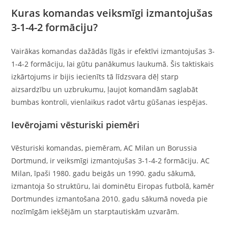
Kuras komandas veiksmīgi izmantojušas
3-1-4-2 formāciju?
Vairākas komandas dažādās līgās ir efektīvi izmantojušas 3-
1-4-2 formāciju, lai gūtu panākumus laukumā. Šis taktiskais
izkārtojums ir bijis iecienīts tā līdzsvara dēļ starp
aizsardzību un uzbrukumu, ļaujot komandām saglabāt
bumbas kontroli, vienlaikus radot vārtu gūšanas iespējas.
Ievērojami vēsturiski piemēri
Vēsturiski komandas, piemēram, AC Milan un Borussia
Dortmund, ir veiksmīgi izmantojušas 3-1-4-2 formāciju. AC
Milan, īpaši 1980. gadu beigās un 1990. gadu sākumā,
izmantoja šo struktūru, lai dominētu Eiropas futbolā, kamēr
Dortmundes izmantošana 2010. gadu sākumā noveda pie
nozīmīgām iekšējām un starptautiskām uzvarām.