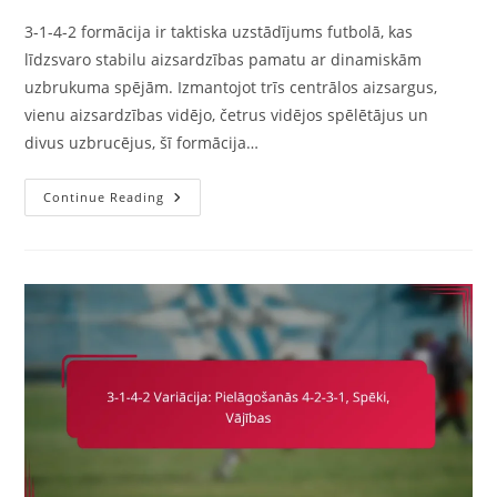
3-1-4-2 formācija ir taktiska uzstādījums futbolā, kas
līdzsvaro stabilu aizsardzības pamatu ar dinamiskām
uzbrukuma spējām. Izmantojot trīs centrālos aizsargus,
vienu aizsardzības vidējo, četrus vidējos spēlētājus un
divus uzbrucējus, šī formācija…
3-
Continue Reading
1-
4-
2
Variācija:
Formācijas
Efektivitāte,
Statistiskā
Analīze,
Veiktspējas
Metri