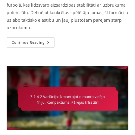
futbolā, kas līdzsvaro aizsardzības stabilitāti ar uzbrukuma
potenciālu. Definējot konkrētas spēlētāju lomas, šī formācija
uzlabo taktisko elastību un ļauj plūstošām pārejām starp
uzbrukumu…
3-
Continue Reading
1-
4-
2
Variācija:
Spēlētāju
Lomu
Ietekme,
Taktiskā
Elastība,
Formācijas
Plūstamība