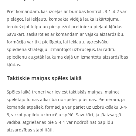
Pret komandām, kas izceļas ar bumbas kontroli, 3-1-4-2 var
pielāgot, lai iekļautu kompakta vidējā lauka izkārtojumu,
ierobežojot telpu un piespiežot pretinieku pieļaut kļūdas.
Savukārt, saskaroties ar komandām ar vājāku aizsardzību,
formācija var tikt pielāgota, lai iekļautu agresīvāku
spiediena stratēģiju, izmantojot uzbrucējus, lai radītu
spiedienu augstāk laukuma daļā un izmantotu aizsardzības
kļūdas.
Taktiskie maiņas spēles laikā
Spēles laikā treneri var ieviest taktiskās maiņas, mainot
spēlētāju lomas atkarībā no spēles plūsmas. Piemēram, ja
komanda atpaliek, formācija var pāriet uz uzbrūkošāku 3-4-
3, virzot papildu uzbrucēju spēlē. Savukārt, ja jāaizsargā
vadība, atgriešanās pie 5-4-1 var nodrošināt papildu
aizsardzības stabilitāti.