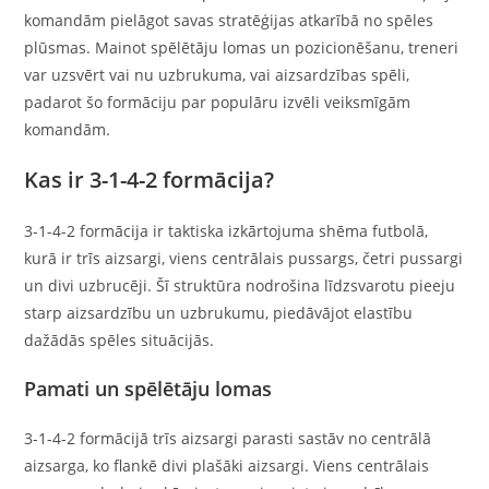
komandām pielāgot savas stratēģijas atkarībā no spēles
plūsmas. Mainot spēlētāju lomas un pozicionēšanu, treneri
var uzsvērt vai nu uzbrukuma, vai aizsardzības spēli,
padarot šo formāciju par populāru izvēli veiksmīgām
komandām.
Kas ir 3-1-4-2 formācija?
3-1-4-2 formācija ir taktiska izkārtojuma shēma futbolā,
kurā ir trīs aizsargi, viens centrālais pussargs, četri pussargi
un divi uzbrucēji. Šī struktūra nodrošina līdzsvarotu pieeju
starp aizsardzību un uzbrukumu, piedāvājot elastību
dažādās spēles situācijās.
Pamati un spēlētāju lomas
3-1-4-2 formācijā trīs aizsargi parasti sastāv no centrālā
aizsarga, ko flankē divi plašāki aizsargi. Viens centrālais