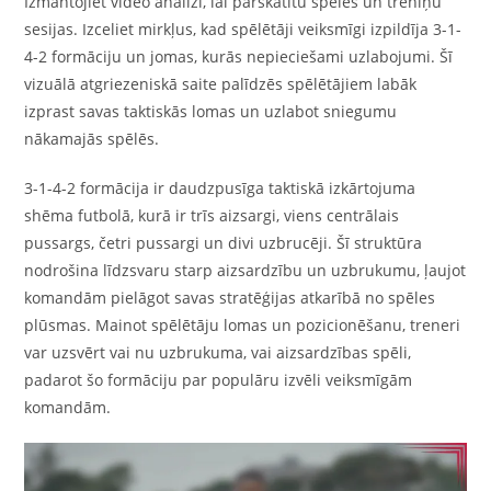
Izmantojiet video analīzi, lai pārskatītu spēles un treniņu
sesijas. Izceliet mirkļus, kad spēlētāji veiksmīgi izpildīja 3-1-
4-2 formāciju un jomas, kurās nepieciešami uzlabojumi. Šī
vizuālā atgriezeniskā saite palīdzēs spēlētājiem labāk
izprast savas taktiskās lomas un uzlabot sniegumu
nākamajās spēlēs.
3-1-4-2 formācija ir daudzpusīga taktiskā izkārtojuma
shēma futbolā, kurā ir trīs aizsargi, viens centrālais
pussargs, četri pussargi un divi uzbrucēji. Šī struktūra
nodrošina līdzsvaru starp aizsardzību un uzbrukumu, ļaujot
komandām pielāgot savas stratēģijas atkarībā no spēles
plūsmas. Mainot spēlētāju lomas un pozicionēšanu, treneri
var uzsvērt vai nu uzbrukuma, vai aizsardzības spēli,
padarot šo formāciju par populāru izvēli veiksmīgām
komandām.