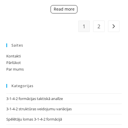
Pielāgošanās
4-
Read more
2-
3-
1,
Spēki,
1
2
Go to t
Vājības
Saites
Kontakti
Pārlūkot
Par mums
Kategorijas
3-1-4-2 formācijas taktiskā analīze
3-1-4-2 struktūras veidojumu variācijas
Spēlētāju lomas 3-1-4-2 formācijā