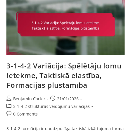
Attīstība,
Taktiskās
Tendences
3-1-4-2 Variācija: Spēlētāju lomu
ietekme, Taktiskā elastība,
Formācijas plūstamība
Post
Post
Benjamin Carter
21/01/2026
author:
published:
Post
3-1-4-2 struktūras veidojumu variācijas
category:
Post
0 Comments
comments:
3-1-4-2 formācija ir daudzpusīga taktiskā izkārtojuma forma