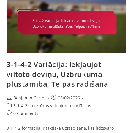
Gadījumu
Pētījumi,
Ieviešana
3-1-4-2 Variācija: Iekļaujot
viltoto deviņu, Uzbrukuma
plūstamība, Telpas radīšana
Post
Post
Benjamin Carter
03/02/2026
author:
published:
Post
3-1-4-2 struktūras veidojumu variācijas
category:
Post
0 Comments
comments:
3-1-4-2 formācija ir taktiska uzstādīšana, kas līdzsvaro