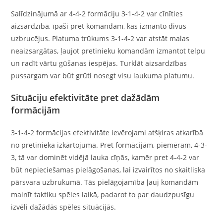
Salīdzinājumā ar 4-4-2 formāciju 3-1-4-2 var cīnīties
aizsardzībā, īpaši pret komandām, kas izmanto divus
uzbrucējus. Platuma trūkums 3-1-4-2 var atstāt malas
neaizsargātas, ļaujot pretinieku komandām izmantot telpu
un radīt vārtu gūšanas iespējas. Turklāt aizsardzības
pussargam var būt grūti nosegt visu laukuma platumu.
Situāciju efektivitāte pret dažādām
formācijām
3-1-4-2 formācijas efektivitāte ievērojami atšķiras atkarībā
no pretinieka izkārtojuma. Pret formācijām, piemēram, 4-3-
3, tā var dominēt vidējā lauka cīņās, kamēr pret 4-4-2 var
būt nepieciešamas pielāgošanas, lai izvairītos no skaitliska
pārsvara uzbrukumā. Tās pielāgojamība ļauj komandām
mainīt taktiku spēles laikā, padarot to par daudzpusīgu
izvēli dažādās spēles situācijās.