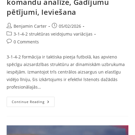
komandu analīze, Gadījumu
pētījumi, Ieviešana
Post
Post
Benjamin Carter
05/02/2026
author:
published:
Post
3-1-4-2 struktūras veidojumu variācijas
category:
Post
0 Comments
comments:
3-1-4-2 formācija ir taktiska pieeja futbolā, kas apvieno
spēcīgu aizsardzības struktūru ar dinamiskām uzbrukuma
iespējām. Izmantojot trīs centrālos aizsargus un elastīgu
vidējo līniju, šis izkārtojums ir efektīvi īstenots dažādās
profesionālajās…
3-
Continue Reading
1-
4-
2
Variācija:
Profesionālo
Komandu
Analīze,