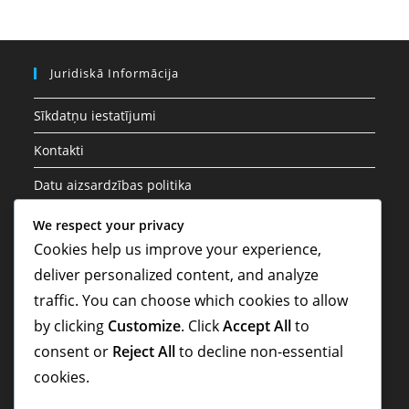
Juridiskā Informācija
Sīkdatņu iestatījumi
Kontakti
Datu aizsardzības politika
Noteikumi un nosacījumi
We respect your privacy
Cookies help us improve your experience,
Par mums
deliver personalized content, and analyze
traffic. You can choose which cookies to allow
Meklēt
by clicking
Customize
. Click
Accept All
to
consent or
Reject All
to decline non-essential
cookies.