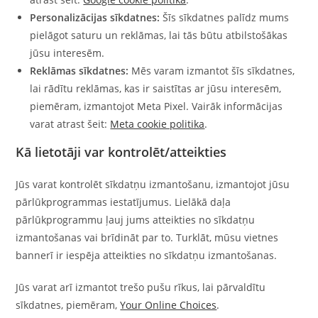
Personalizācijas sīkdatnes:
Šīs sīkdatnes palīdz mums
pielāgot saturu un reklāmas, lai tās būtu atbilstošākas
jūsu interesēm.
Reklāmas sīkdatnes:
Mēs varam izmantot šīs sīkdatnes,
lai rādītu reklāmas, kas ir saistītas ar jūsu interesēm,
piemēram, izmantojot Meta Pixel. Vairāk informācijas
varat atrast šeit:
Meta cookie politika
.
Kā lietotāji var kontrolēt/atteikties
Jūs varat kontrolēt sīkdatņu izmantošanu, izmantojot jūsu
pārlūkprogrammas iestatījumus. Lielākā daļa
pārlūkprogrammu ļauj jums atteikties no sīkdatņu
izmantošanas vai brīdināt par to. Turklāt, mūsu vietnes
bannerī ir iespēja atteikties no sīkdatņu izmantošanas.
Jūs varat arī izmantot trešo pušu rīkus, lai pārvaldītu
sīkdatnes, piemēram,
Your Online Choices
.