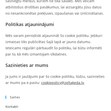
sasniegtu mērķus, kuriem tie tika savākti. Mēs veicam
atbilstošus drošības pasākumus, lai aizsargātu jūsu datus
no nesankcionētas piekļuves, izpaušanas vai iznīcināšanas.
Politikas atjauninājumi
Mēs varam periodiski atjaunināt šo cookie politiku. Jebkuri
izmaiņas tiks publicētas šajā lapā ar jauno datumu.
Ieteicams regulāri pārbaudīt šo politiku, lai būtu informēti
par to, kā mēs izmantojam sīkdatnes.
Sazinieties ar mums
Ja jums ir jautājumi par šo cookie politiku, lūdzu, sazinieties
ar mums pa e-pastu:
cookiepolicy@zeltakeda.lv
.
Saites
Kontakti