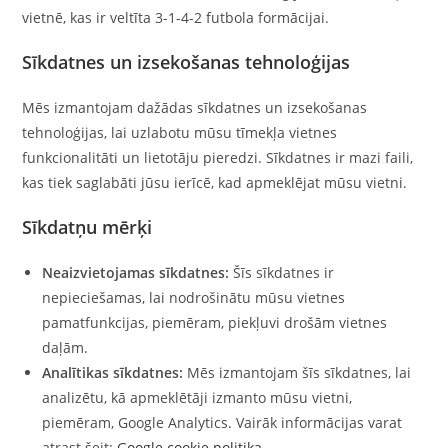
vietnē, kas ir veltīta 3-1-4-2 futbola formācijai.
Sīkdatnes un izsekošanas tehnoloģijas
Mēs izmantojam dažādas sīkdatnes un izsekošanas
tehnoloģijas, lai uzlabotu mūsu tīmekļa vietnes
funkcionalitāti un lietotāju pieredzi. Sīkdatnes ir mazi faili,
kas tiek saglabāti jūsu ierīcē, kad apmeklējat mūsu vietni.
Sīkdatņu mērķi
Neaizvietojamas sīkdatnes:
Šīs sīkdatnes ir
nepieciešamas, lai nodrošinātu mūsu vietnes
pamatfunkcijas, piemēram, piekļuvi drošām vietnes
daļām.
Analītikas sīkdatnes:
Mēs izmantojam šīs sīkdatnes, lai
analizētu, kā apmeklētāji izmanto mūsu vietni,
piemēram, Google Analytics. Vairāk informācijas varat
atrast šeit:
Google cookie politika
.