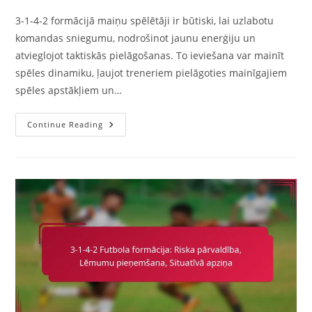
3-1-4-2 formācijā maiņu spēlētāji ir būtiski, lai uzlabotu
komandas sniegumu, nodrošinot jaunu enerģiju un
atvieglojot taktiskās pielāgošanas. To ieviešana var mainīt
spēles dinamiku, ļaujot treneriem pielāgoties mainīgajiem
spēles apstākļiem un…
Aizvietotāji
Continue Reading
3-
1-
4-
2:
Ietekmes
Lomas,
Taktiskās
Pielāgošanas,
Enerģijas
Infūzija