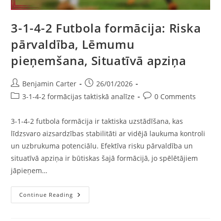
3-1-4-2 Futbola formācija: Riska
pārvaldība, Lēmumu
pieņemšana, Situatīvā apziņa
Post
Post
Benjamin Carter
26/01/2026
author:
published:
Post
Post
3-1-4-2 formācijas taktiskā analīze
0 Comments
category:
comments:
3-1-4-2 futbola formācija ir taktiska uzstādīšana, kas
līdzsvaro aizsardzības stabilitāti ar vidējā laukuma kontroli
un uzbrukuma potenciālu. Efektīva risku pārvaldība un
situatīvā apziņa ir būtiskas šajā formācijā, jo spēlētājiem
jāpieņem…
3-
Continue Reading
1-
4-
2