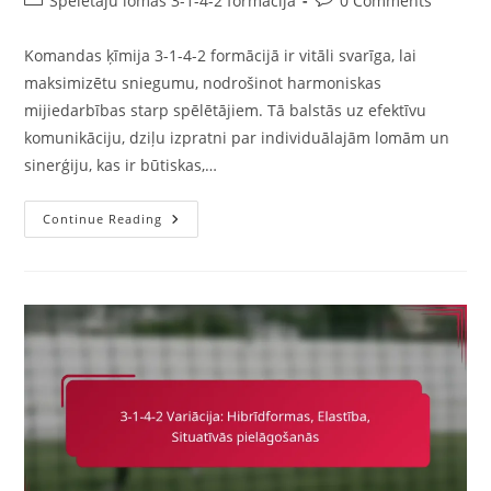
Spēlētāju lomas 3-1-4-2 formācijā
0 Comments
category:
comments:
Komandas ķīmija 3-1-4-2 formācijā ir vitāli svarīga, lai
maksimizētu sniegumu, nodrošinot harmoniskas
mijiedarbības starp spēlētājiem. Tā balstās uz efektīvu
komunikāciju, dziļu izpratni par individuālajām lomām un
sinerģiju, kas ir būtiskas,…
Komandas
Continue Reading
Ķīmija
3-
1-
4-
2:
Komunikācija,
Izpratne,
Sinergija