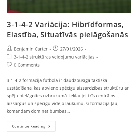
3-1-4-2 Variācija: Hibrīdformas,
Elastība, Situatīvās pielāgošanās
Post
Post
Benjamin Carter
27/01/2026
author:
published:
Post
3-1-4-2 struktūras veidojumu variācijas
category:
Post
0 Comments
comments:
3-1-4-2 formācija futbolā ir daudzpusīga taktiskā
uzstādīšana, kas apvieno spēcīgu aizsardzības struktūru ar
spēju pielāgoties uzbrukumā. Iekļaujot trīs centrālos
aizsargus un spēcīgu vidējo laukumu, šī formācija ļauj
komandām dominēt bumbas…
3-
Continue Reading
1-
4-