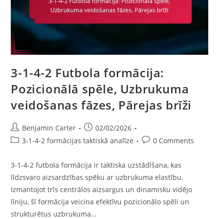
3-1-4-2 Futbola formācija:
Pozicionālā spēle, Uzbrukuma
veidošanas fāzes, Pārejas brīži
Post
Post
Benjamin Carter
02/02/2026
author:
published:
Post
Post
3-1-4-2 formācijas taktiskā analīze
0 Comments
category:
comments:
3-1-4-2 futbola formācija ir taktiska uzstādīšana, kas
līdzsvaro aizsardzības spēku ar uzbrukuma elastību.
Izmantojot trīs centrālos aizsargus un dinamisku vidējo
līniju, šī formācija veicina efektīvu pozicionālo spēli un
strukturētus uzbrukuma…