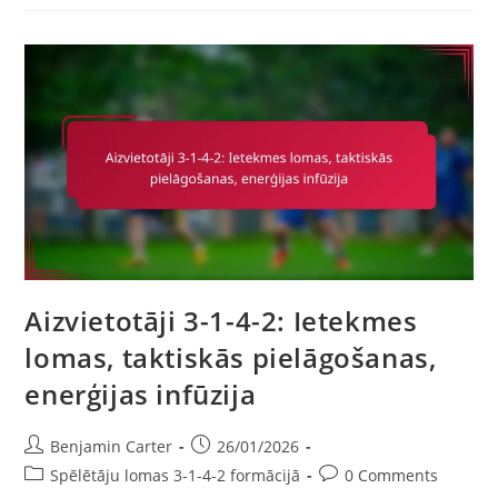
2
Variācija:
Hibrīdformas,
Elastība,
Situatīvās
Pielāgošanās
Aizvietotāji 3-1-4-2: Ietekmes
lomas, taktiskās pielāgošanas,
enerģijas infūzija
Post
Post
Benjamin Carter
26/01/2026
author:
published:
Post
Post
Spēlētāju lomas 3-1-4-2 formācijā
0 Comments
category:
comments: