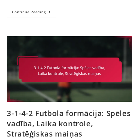
3-
Continue Reading
1-
4-
2
Futbola
Formācija:
Pozicionālā
Spēle,
Uzbrukuma
Veidošanas
Fāzes,
Pārejas
Brīži
3-1-4-2 Futbola formācija: Spēles
vadība, Laika kontrole,
Stratēģiskas maiņas