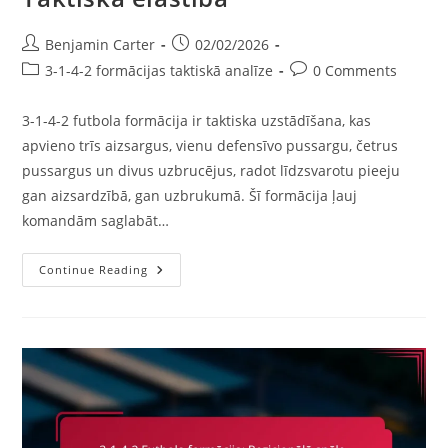
Post
Post
Benjamin Carter
02/02/2026
author:
published:
Post
Post
3-1-4-2 formācijas taktiskā analīze
0 Comments
category:
comments:
3-1-4-2 futbola formācija ir taktiska uzstādīšana, kas
apvieno trīs aizsargus, vienu defensīvo pussargu, četrus
pussargus un divus uzbrucējus, radot līdzsvarotu pieeju
gan aizsardzībā, gan uzbrukumā. Šī formācija ļauj
komandām saglabāt…
3-
Continue Reading
1-
4-
2
Futbola
Formācija:
Spēles
Analīze,
Veiktspējas
Rādītāji,
Taktiskā
Elastība