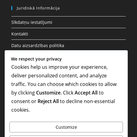
Juridiskā Informācija
Sīkdatņu iestatījumi
Kontakti
Datu aizsardzības politika
Noteikumi un nosacījumi
We respect your privacy
Cookies help us improve your experience,
Par mums
deliver personalized content, and analyze
traffic. You can choose which cookies to allow
Meklēt
by clicking
Customize
. Click
Accept All
to
consent or
Reject All
to decline non-essential
cookies.
Customize