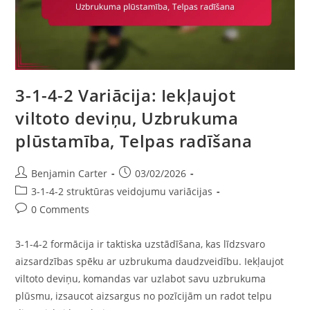
3-1-4-2 Variācija: Iekļaujot
viltoto deviņu, Uzbrukuma
plūstamība, Telpas radīšana
Post
Post
Benjamin Carter
03/02/2026
author:
published:
Post
3-1-4-2 struktūras veidojumu variācijas
category:
Post
0 Comments
comments:
3-1-4-2 formācija ir taktiska uzstādīšana, kas līdzsvaro
aizsardzības spēku ar uzbrukuma daudzveidību. Iekļaujot
viltoto deviņu, komandas var uzlabot savu uzbrukuma
plūsmu, izsaucot aizsargus no pozīcijām un radot telpu