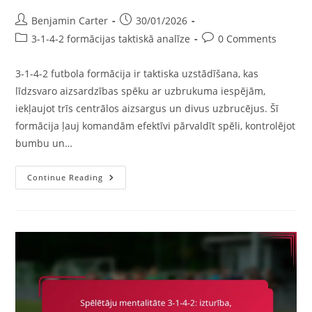
Post
Post
Benjamin Carter
30/01/2026
author:
published:
Post
Post
3-1-4-2 formācijas taktiskā analīze
0 Comments
category:
comments:
3-1-4-2 futbola formācija ir taktiska uzstādīšana, kas
līdzsvaro aizsardzības spēku ar uzbrukuma iespējām,
iekļaujot trīs centrālos aizsargus un divus uzbrucējus. Šī
formācija ļauj komandām efektīvi pārvaldīt spēli, kontrolējot
bumbu un…
3-
Continue Reading
1-
4-
2
Futbola
Formācija:
Spēles
Vadība,
Laika
Kontrole,
Stratēģiskas
Maiņas