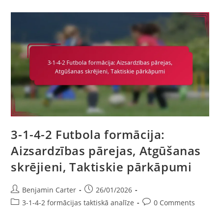
Futbola
Formācija:
Riska
Pārvaldība,
Lēmumu
Pieņemšana,
Situatīvā
Apziņa
3-1-4-2 Futbola formācija:
Aizsardzības pārejas, Atgūšanas
skrējieni, Taktiskie pārkāpumi
Post
Post
Benjamin Carter
26/01/2026
author:
published:
Post
Post
3-1-4-2 formācijas taktiskā analīze
0 Comments
category:
comments: