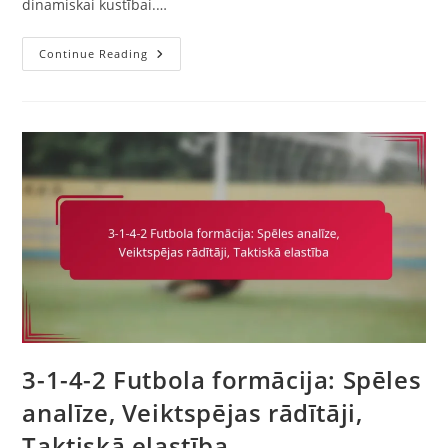
dinamiskai kustībai.…
3-
Continue Reading
1-
4-
2
Variācija:
Iekļaujot
Viltoto
Deviņu,
Uzbrukuma
Plūstamība,
Telpas
Radīšana
3-1-4-2 Futbola formācija: Spēles
analīze, Veiktspējas rādītāji,
Taktiskā elastība