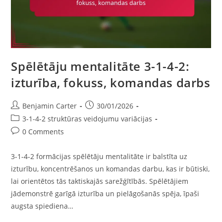
Spēlētāju mentalitāte 3-1-4-2:
izturība, fokuss, komandas darbs
Post
Post
Benjamin Carter
30/01/2026
author:
published:
Post
3-1-4-2 struktūras veidojumu variācijas
category:
Post
0 Comments
comments:
3-1-4-2 formācijas spēlētāju mentalitāte ir balstīta uz
izturību, koncentrēšanos un komandas darbu, kas ir būtiski,
lai orientētos tās taktiskajās sarežģītībās. Spēlētājiem
jādemonstrē garīgā izturība un pielāgošanās spēja, īpaši
augsta spiediena…