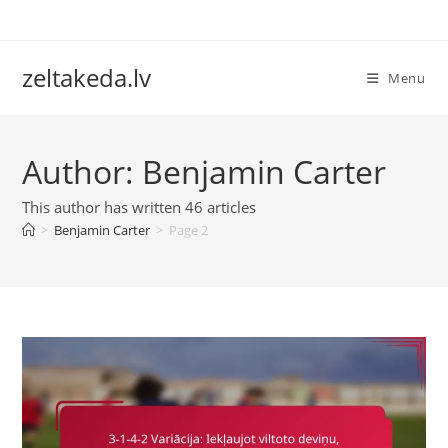
Skip
to
content
zeltakeda.lv
Menu
Author:
Benjamin Carter
This author has written 46 articles
>
Benjamin Carter
>
Page 2