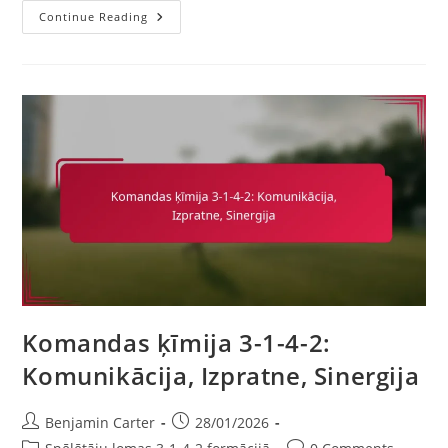
Spēlētāju
Continue Reading
Mentalitāte
3-
1-
4-
2:
Izturība,
Fokuss,
Komandas
Darbs
Komandas ķīmija 3-1-4-2:
Komunikācija, Izpratne, Sinergija
Post
Post
Benjamin Carter
28/01/2026
author:
published:
Post
Post