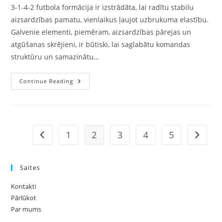
3-1-4-2 futbola formācija ir izstrādāta, lai radītu stabilu
aizsardzības pamatu, vienlaikus ļaujot uzbrukuma elastību.
Galvenie elementi, piemēram, aizsardzības pārejas un
atgūšanas skrējieni, ir būtiski, lai saglabātu komandas
struktūru un samazinātu…
3-
Continue Reading
1-
4-
2
Futbola
Formācija:
Aizsardzības
Pārejas,
1
2
3
4
5
Go to the previous page
Go to t
Atgūšanas
Skrējieni,
Taktiskie
Pārkāpumi
Saites
Kontakti
Pārlūkot
Par mums